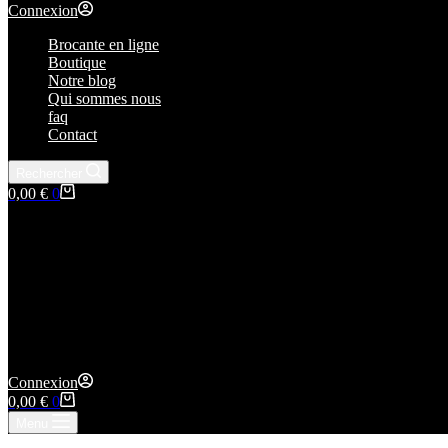
Connexion
Brocante en ligne
Boutique
Notre blog
Qui sommes nous
faq
Contact
Rechercher
Panier
0,00
€
0
d’achat
Connexion
Panier
0,00
€
0
d’achat
Menu