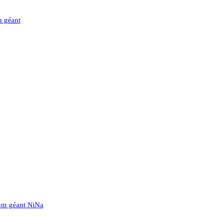
m géant
um géant NiNa