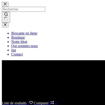
Passer
au
contenu
Aucun
résultat
Brocante en ligne
Boutique
Notre blog
Qui sommes nous
faq
Contact
Liste de souhaits
0
Comparer
0