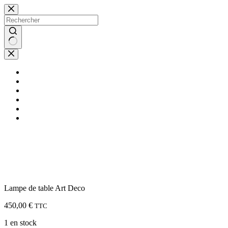
Passer
au
contenu
Aucun
résultat
Brocante en ligne
Boutique
Notre blog
Qui sommes nous
faq
Contact
Lampe de table Art Deco
450,00
€
TTC
1 en stock