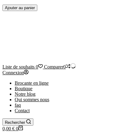
quantité
Ajouter au panier
de
Lampe
de
table
Art
Deco
Liste de souhaits
0
Comparer
0
Connexion
Brocante en ligne
Boutique
Notre blog
Qui sommes nous
faq
Contact
Rechercher
Panier
0,00
€
0
d’achat