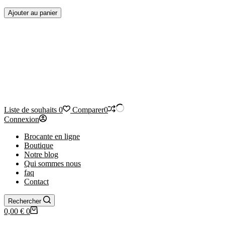
quantité
Ajouter au panier
de
Paire
de
serre
livre
Art
Déco
en
faïence
Liste de souhaits
0
Comparer
0
Connexion
Brocante en ligne
Boutique
Notre blog
Qui sommes nous
faq
Contact
Rechercher
Panier
0,00
€
0
d’achat