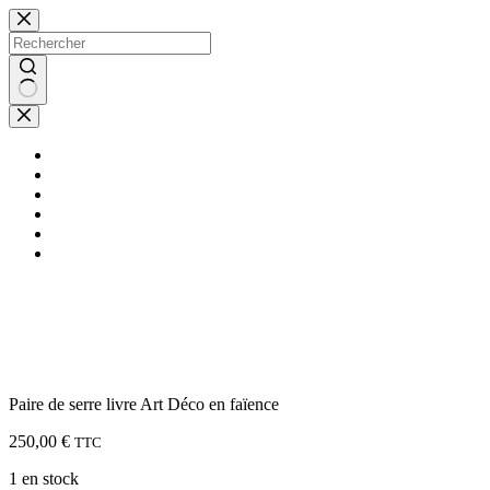
Passer
au
contenu
Aucun
résultat
Brocante en ligne
Boutique
Notre blog
Qui sommes nous
faq
Contact
Paire de serre livre Art Déco en faïence
250,00
€
TTC
1 en stock