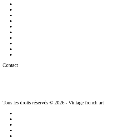
Luminaires
Arts de la
table
Chaise et fauteuil vintage
Décoration vintage
Jouets Vintage et jeux de Collection
Meuble ancien
Mode Luxe vintage
Montres vintage – Montres de collection
Objets d’art et décoration
Plaques anciennes et publicité Vintage
Contact
La Moulinarié
,
81570 Vielmur-sur-Agout
05.63.75.31.18
06.86.13.53.85
Tous les droits réservés © 2026 - Vintage french art
La brocante à Castres ( Tarn)
Plan du site
Mentions légales et Politique de confidentialité
Conditions générales de vente
Conditions générales d’utilisation