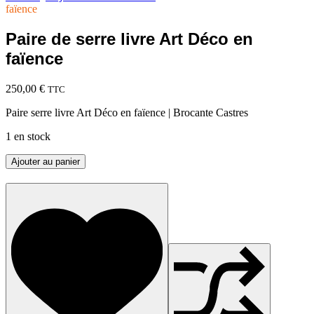
faïence
Paire de serre livre Art Déco en
faïence
250,00
€
TTC
Paire serre livre Art Déco en faïence | Brocante Castres
1 en stock
quantité
Ajouter au panier
de
Paire
de
serre
livre
Art
Déco
en
faïence