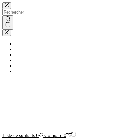
Passer
au
contenu
Aucun
résultat
Brocante en ligne
Boutique
Notre blog
Qui sommes nous
faq
Contact
Liste de souhaits
0
Comparer
0