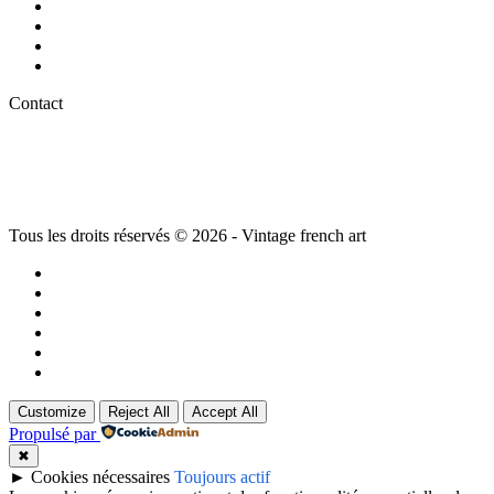
Mode Luxe vintage
Montres vintage – Montres de collection
Objets d’art et décoration
Plaques anciennes et publicité Vintage
Contact
La Moulinarié
,
81570 Vielmur-sur-Agout
05.63.75.31.18
06.86.13.53.85
Tous les droits réservés © 2026 - Vintage french art
La brocante à Castres ( Tarn)
Plan du site
Mentions légales et Politique de confidentialité
Conditions générales de vente
Conditions générales d’utilisation
Politique de cookies
Customize
Reject All
Accept All
Propulsé par
✖
►
Cookies nécessaires
Toujours actif