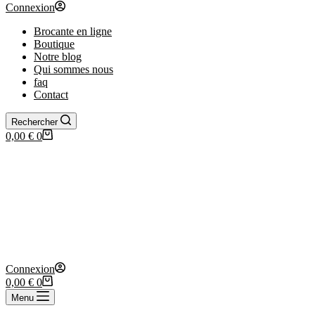
Connexion
Brocante en ligne
Boutique
Notre blog
Qui sommes nous
faq
Contact
Rechercher
Panier
0,00
€
0
d’achat
Connexion
Panier
0,00
€
0
d’achat
Menu