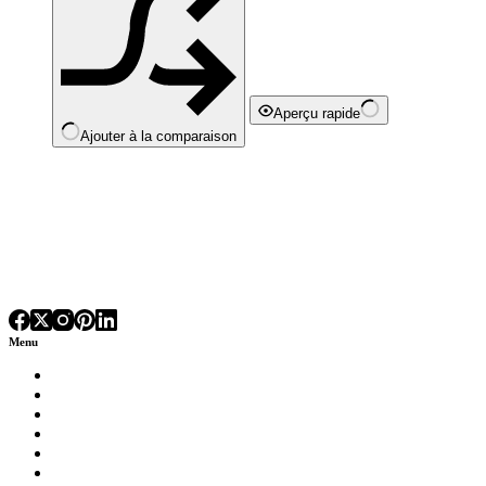
Aperçu rapide
Ajouter à la comparaison
Menu
Luminaires
Arts de la
table
Chaise et fauteuil vintage
Décoration vintage
Jouets Vintage et jeux de Collection
Meuble ancien