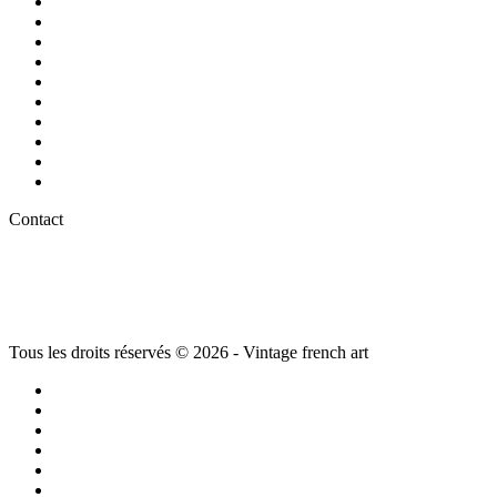
Luminaires
Arts de la
table
Chaise et fauteuil vintage
Décoration vintage
Jouets Vintage et jeux de Collection
Meuble ancien
Mode Luxe vintage
Montres vintage – Montres de collection
Objets d’art et décoration
Plaques anciennes et publicité Vintage
Contact
La Moulinarié
,
81570 Vielmur-sur-Agout
05.63.75.31.18
06.86.13.53.85
Tous les droits réservés © 2026 - Vintage french art
La brocante à Castres ( Tarn)
Plan du site
Mentions légales et Politique de confidentialité
Conditions générales de vente
Conditions générales d’utilisation
Politique de cookies