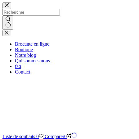
Passer
au
contenu
Aucun
résultat
Brocante en ligne
Boutique
Notre blog
Qui sommes nous
faq
Contact
Liste de souhaits
0
Comparer
0