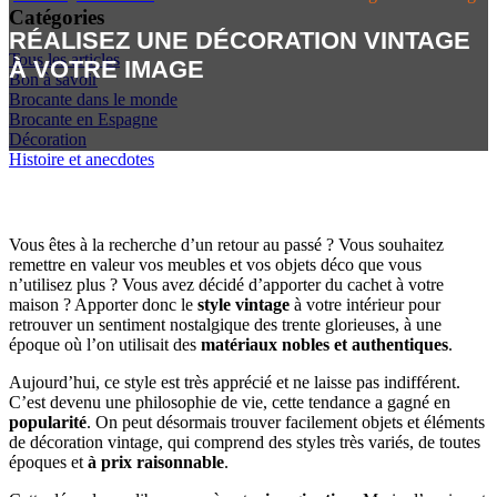
Catégories
RÉALISEZ UNE DÉCORATION VINTAGE
Tous les articles
À VOTRE IMAGE
Bon à savoir
Brocante dans le monde
Brocante en Espagne
Décoration
Histoire et anecdotes
Vous êtes à la recherche d’un retour au passé ? Vous souhaitez
remettre en valeur vos meubles et vos objets déco que vous
n’utilisez plus ? Vous avez décidé d’apporter du cachet à votre
maison ? Apporter donc le
style vintage
à votre intérieur pour
retrouver un sentiment nostalgique des trente glorieuses, à une
époque où l’on utilisait des
matériaux nobles et authentiques
.
Aujourd’hui, ce style est très apprécié et ne laisse pas indifférent.
C’est devenu une philosophie de vie, cette tendance a gagné en
popularité
. On peut désormais trouver facilement objets et éléments
de décoration vintage, qui comprend des styles très variés, de toutes
époques et
à prix raisonnable
.