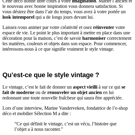
Cette déco donne libre cours à votre
imagination
. Marier l’ancien et
le nouveau avec bonne inspiration vous donnera satisfaction. Si
vous désirez être dans l’air du temps, vous avez à votre portée un
look intemporel
qui a de longs jours devant lui.
Laissez-vous animer par votre créativité et osez
réinventer
votre
espace de vie. Le point le plus important à mettre en place dans une
décoration pour la maison, c’est de savoir
harmoniser
correctement
les matières, couleurs et objets dans son espace. Pour commencer,
intéressons-nous à ce que signifie vraiment le style vintage.
Qu’est-ce que le style vintage ?
Le vintage, c’est le fait de donner un
aspect
vieilli
à sur ce qui
se
fait de moderne
ou de
renouveler un objet ancien
en lui
redonnant une toute nouvelle fraîcheur qui saura être appréciée.
Lors d’une interview, Marine Vanderveken, fondatrice de l’e-shop
déco et mobilier Sélection M a dite :
“Ce qui définit le vintage, c’est un vécu, l’histoire que
l’objet a à nous raconter.”